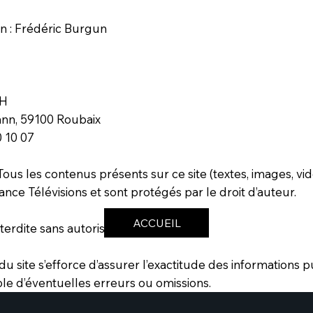
on : Frédéric Burgun
VH
ann, 59100 Roubaix
0 10 07
 Tous les contenus présents sur ce site (textes, images, vid
ance Télévisions et sont protégés par le droit d’auteur.
ACCUEIL
terdite sans autorisation préalable.
 du site s’efforce d’assurer l’exactitude des informations pu
le d’éventuelles erreurs ou omissions.